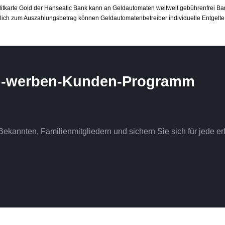
itkarte Gold der Hanseatic Bank kann an Geldautomaten weltweit gebührenfrei B
lich zum Auszahlungsbetrag können Geldautomatenbetreiber individuelle Entgelte 
en-werben-Kunden-Programm
ekannten, Familienmitgliedern und sichern Sie sich für jede e