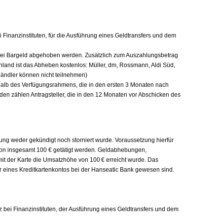
Finanzinstituten, für die Ausführung eines Geldtransfers und dem
rei Bargeld abgehoben werden. Zusätzlich zum Auszahlungsbetrag
hland ist das Abheben kostenlos: Müller, dm, Rossmann, Aldi Süd,
ändler können nicht teilnehmen)
rhalb des Verfügungsrahmens, die in den ersten 3 Monaten nach
nden zählen Antragsteller, die in den 12 Monaten vor Abschicken des
lung weder gekündigt noch storniert wurde. Voraussetzung hierfür
 von insgesamt 100 € getätigt werden. Geldabhebungen,
it der Karte die Umsatzhöhe von 100 € erreicht wurde. Das
er eines Kreditkartenkontos bei der Hanseatic Bank gewesen sind.
 bei Finanzinstituten, der Ausführung eines Geldtransfers und dem