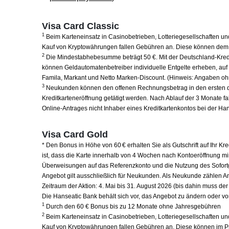
Visa Card Classic
1
Beim Karteneinsatz in Casinobetrieben, Lotteriegesellschaften un
Kauf von Kryptowährungen fallen Gebühren an. Diese können dem
2
Die Mindestabhebesumme beträgt 50 €. Mit der Deutschland-Kred
können Geldautomatenbetreiber individuelle Entgelte erheben, auf 
Famila, Markant und Netto Marken-Discount. (Hinweis: Angaben oh
3
Neukunden können den offenen Rechnungsbetrag in den ersten drei
Kreditkarteneröffnung getätigt werden. Nach Ablauf der 3 Monate fa
Online-Antrages nicht Inhaber eines Kreditkartenkontos bei der H
Visa Card Gold
* Den Bonus in Höhe von 60 € erhalten Sie als Gutschrift auf Ihr K
ist, dass die Karte innerhalb von 4 Wochen nach Kontoeröffnung m
Überweisungen auf das Referenzkonto und die Nutzung des Sofortge
Angebot gilt ausschließlich für Neukunden. Als Neukunde zählen An
Zeitraum der Aktion: 4. Mai bis 31. August 2026 (bis dahin muss de
Die Hanseatic Bank behält sich vor, das Angebot zu ändern oder vo
1
Durch den 60 € Bonus bis zu 12 Monate ohne Jahresgebühren
2
Beim Karteneinsatz in Casinobetrieben, Lotteriegesellschaften un
Kauf von Kryptowährungen fallen Gebühren an. Diese können im 