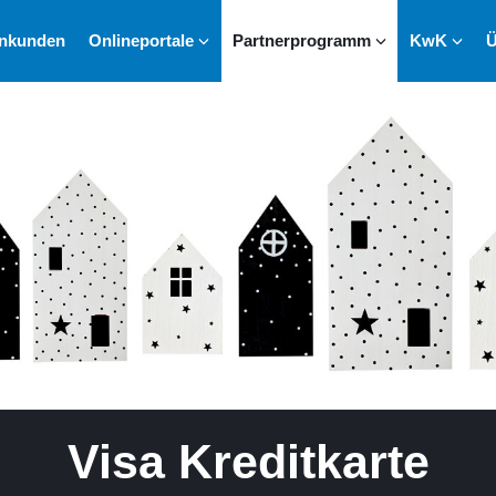
enkunden
Onlineportale
Partnerprogramm
KwK
Ü
Visa Kreditkarte