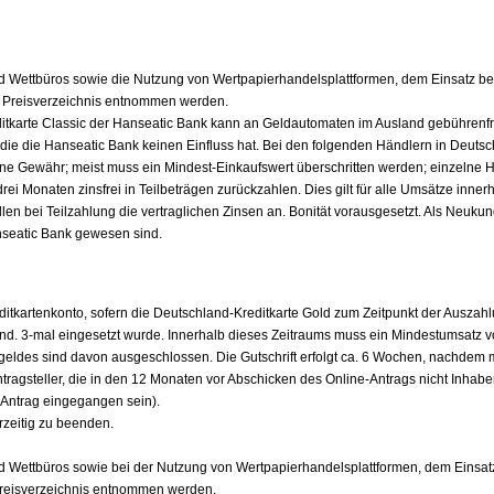
d Wettbüros sowie die Nutzung von Wertpapierhandelsplattformen, dem Einsatz bei 
 Preisverzeichnis entnommen werden.
itkarte Classic der Hanseatic Bank kann an Geldautomaten im Ausland gebührenf
die die Hanseatic Bank keinen Einfluss hat. Bei den folgenden Händlern in Deutsc
ne Gewähr; meist muss ein Mindest-Einkaufswert überschritten werden; einzelne H
 Monaten zinsfrei in Teilbeträgen zurückzahlen. Dies gilt für alle Umsätze inne
llen bei Teilzahlung die vertraglichen Zinsen an. Bonität vorausgesetzt. Als Neuku
anseatic Bank gewesen sind.
reditkartenkonto, sofern die Deutschland-Kreditkarte Gold zum Zeitpunkt der Auszah
ind. 3-mal eingesetzt wurde. Innerhalb dieses Zeitraums muss ein Mindestumsatz
ldes sind davon ausgeschlossen. Die Gutschrift erfolgt ca. 6 Wochen, nachdem m
tragsteller, die in den 12 Monaten vor Abschicken des Online-Antrags nicht Inhab
r Antrag eingegangen sein).
rzeitig zu beenden.
d Wettbüros sowie bei der Nutzung von Wertpapierhandelsplattformen, dem Einsatz
Preisverzeichnis entnommen werden.