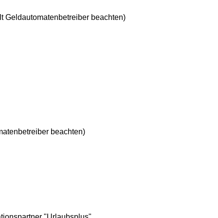
t Geldautomatenbetreiber beachten)
atenbetreiber beachten)
ionspartner "Urlaubsplus"