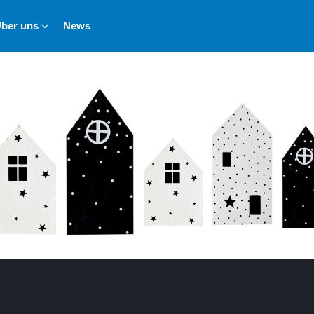
ber uns
News