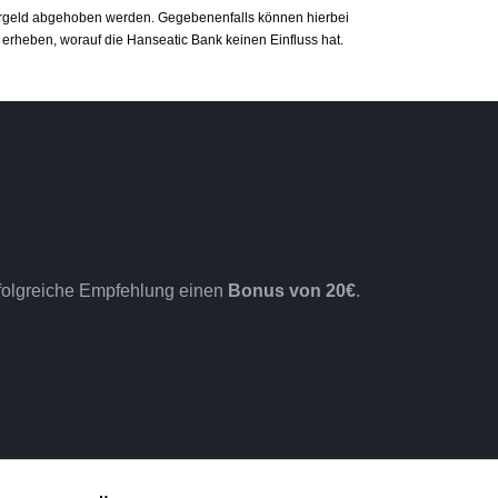
argeld abgehoben werden. Gegebenenfalls können hierbei
erheben, worauf die Hanseatic Bank keinen Einfluss hat.
rfolgreiche Empfehlung einen
Bonus von 20€
.